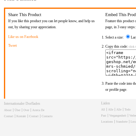
Share This Product
Embed This Prod
If you like this product you can let people know, and help us
Feature this product 
out, by sharing your appreciation.
page, in 3 easy steps:
Like us on Facebook
Select a size:
Lar
Tweet
Copy this code:
click 
Paste the code into th
or profile page.
Läden
Internationaler Dorfladen
All
Alle
Alle
Todo
About
Über
Over
Acerca De
Past
Vergangenheit
Verl
Contact
Kontakt
Contact
Contacto
Locations
Standorte
Loca